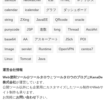
sanitize
NetMatcher
ical
HTML
IPアドレス
calendar
icalendar
グラフ
ダッシュボード
string
ZXing
JavaEE
QRcode
oracle
punycode
JSP
進数
long
Thread
AsciiArt
base64
AA
アスキーアート
JSch
POI
Image
servlet
Runtime
OpenVPN
centos7
Linux
Tomcat
Java
運営会社情報
Web便利ツール@ツールタロウ
と
ツールタロウのブログ
は
KanaDe
株式会社
が運営しています。
公開ツール以外にも企業用にカスタマイズしたツール制作やWebサ
イト制作も承ります。
お気軽に
お問い合わせ
下さい。