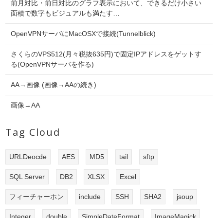
前月対比・前日対比のグラフ表示において、できるだけ小さい
面積で数字もビジュアルも満たす…
OpenVPNサーバにMacOSXで接続(Tunnelblick)
さくらのVPS512(月々税抜635円)で固定IPアドレスをゲットす
る(OpenVPNサーバを作る)
AA→画像 (画像→AAの続き)
画像→AA
Tag Cloud
URLDeocde
AES
MD5
tail
sftp
SQL Server
DB2
XLSX
Excel
フィーチャーホン
include
SSH
SHA2
jsoup
Integer
double
SimpleDateFormat
ImageMagick