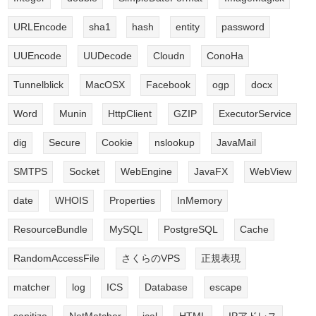
URLEncode
sha1
hash
entity
password
UUEncode
UUDecode
Cloudn
ConoHa
Tunnelblick
MacOSX
Facebook
ogp
docx
Word
Munin
HttpClient
GZIP
ExecutorService
dig
Secure
Cookie
nslookup
JavaMail
SMTPS
Socket
WebEngine
JavaFX
WebView
date
WHOIS
Properties
InMemory
ResourceBundle
MySQL
PostgreSQL
Cache
RandomAccessFile
さくらのVPS
正規表現
matcher
log
ICS
Database
escape