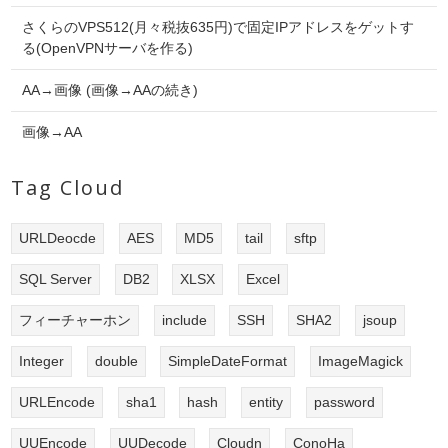
さくらのVPS512(月々税抜635円)で固定IPアドレスをゲットす
る(OpenVPNサーバを作る)
AA→画像 (画像→AAの続き)
画像→AA
Tag Cloud
URLDeocde
AES
MD5
tail
sftp
SQL Server
DB2
XLSX
Excel
フィーチャーホン
include
SSH
SHA2
jsoup
Integer
double
SimpleDateFormat
ImageMagick
URLEncode
sha1
hash
entity
password
UUEncode
UUDecode
Cloudn
ConoHa