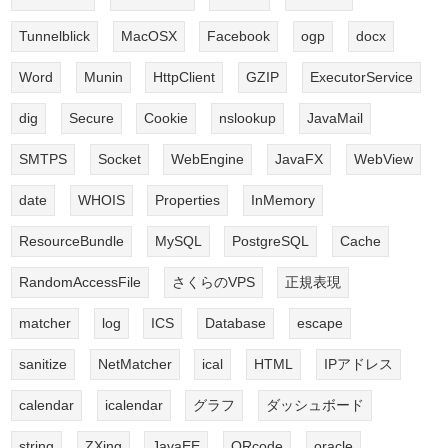
Tunnelblick
MacOSX
Facebook
ogp
docx
Word
Munin
HttpClient
GZIP
ExecutorService
dig
Secure
Cookie
nslookup
JavaMail
SMTPS
Socket
WebEngine
JavaFX
WebView
date
WHOIS
Properties
InMemory
ResourceBundle
MySQL
PostgreSQL
Cache
RandomAccessFile
さくらのVPS
正規表現
matcher
log
ICS
Database
escape
sanitize
NetMatcher
ical
HTML
IPアドレス
calendar
icalendar
グラフ
ダッシュボード
string
ZXing
JavaEE
QRcode
oracle