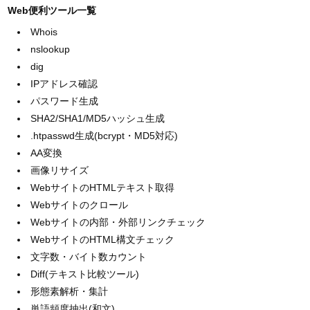
Web便利ツール一覧
Whois
nslookup
dig
IPアドレス確認
パスワード生成
SHA2/SHA1/MD5ハッシュ生成
.htpasswd生成(bcrypt・MD5対応)
AA変換
画像リサイズ
WebサイトのHTMLテキスト取得
Webサイトのクロール
Webサイトの内部・外部リンクチェック
WebサイトのHTML構文チェック
文字数・バイト数カウント
Diff(テキスト比較ツール)
形態素解析・集計
単語頻度抽出(和文)