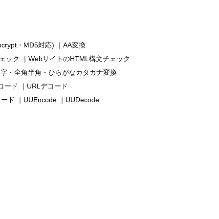
(bcrypt・MD5対応)
AA変換
チェック
WebサイトのHTML構文チェック
文字・全角半角・ひらがなカタカナ変換
ンコード
URLデコード
デコード
UUEncode
UUDecode