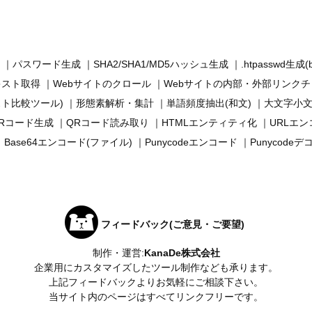
パスワード生成
SHA2/SHA1/MD5ハッシュ生成
.htpasswd生成
キスト取得
Webサイトのクロール
Webサイトの内部・外部リンク
キスト比較ツール)
形態素解析・集計
単語頻度抽出(和文)
大文字小
Rコード生成
QRコード読み取り
HTMLエンティティ化
URLエ
Base64エンコード(ファイル)
Punycodeエンコード
Punycode
フィードバック(ご意見・ご要望)
制作・運営:
KanaDe株式会社
企業用にカスタマイズしたツール制作なども承ります。
上記フィードバックよりお気軽にご相談下さい。
当サイト内のページはすべてリンクフリーです。