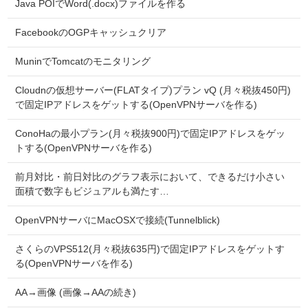
Java POIでWord(.docx)ファイルを作る
FacebookのOGPキャッシュクリア
MuninでTomcatのモニタリング
Cloudnの仮想サーバー(FLATタイプ)プラン vQ (月々税抜450円)
で固定IPアドレスをゲットする(OpenVPNサーバを作る)
ConoHaの最小プラン(月々税抜900円)で固定IPアドレスをゲッ
トする(OpenVPNサーバを作る)
前月対比・前日対比のグラフ表示において、できるだけ小さい
面積で数字もビジュアルも満たす…
OpenVPNサーバにMacOSXで接続(Tunnelblick)
さくらのVPS512(月々税抜635円)で固定IPアドレスをゲットす
る(OpenVPNサーバを作る)
AA→画像 (画像→AAの続き)