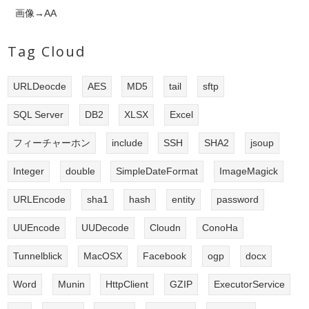
画像→AA
Tag Cloud
URLDeocde
AES
MD5
tail
sftp
SQL Server
DB2
XLSX
Excel
フィーチャーホン
include
SSH
SHA2
jsoup
Integer
double
SimpleDateFormat
ImageMagick
URLEncode
sha1
hash
entity
password
UUEncode
UUDecode
Cloudn
ConoHa
Tunnelblick
MacOSX
Facebook
ogp
docx
Word
Munin
HttpClient
GZIP
ExecutorService