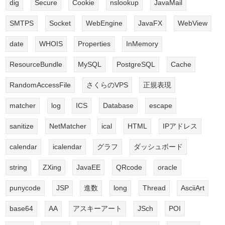
dig
Secure
Cookie
nslookup
JavaMail
SMTPS
Socket
WebEngine
JavaFX
WebView
date
WHOIS
Properties
InMemory
ResourceBundle
MySQL
PostgreSQL
Cache
RandomAccessFile
さくらのVPS
正規表現
matcher
log
ICS
Database
escape
sanitize
NetMatcher
ical
HTML
IPアドレス
calendar
icalendar
グラフ
ダッシュボード
string
ZXing
JavaEE
QRcode
oracle
punycode
JSP
進数
long
Thread
AsciiArt
base64
AA
アスキーアート
JSch
POI