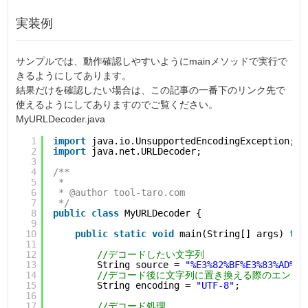
実装例
サンプルでは、動作確認しやすいようにmainメソッドで実行で
きるようにしてあります。
結果だけを確認したい場合は、この記事の一番下のリンク先で
使えるようにしてありますのでご覧ください。
MyURLDecoder.java
1
import
java.io.UnsupportedEncodingException;
2
import
java.net.URLDecoder;
3
4
/**
5
*
6
* @author tool-taro.com
7
*/
8
public
class
MyURLDecoder {
9
10
public
static
void
main(String[] args) 
thr
11
12
//デコードしたい文字列
13
String source = 
"%E3%82%BF%E3%83%AD%E3
14
//デコード後に文字列に置き換える際のエンコ
15
String encoding = 
"UTF-8"
;
16
17
//デコード処理