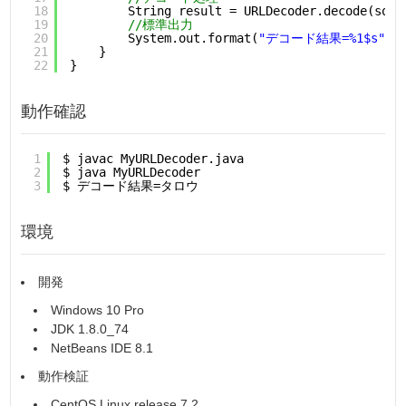
18
String result = URLDecoder.decode(sour
19
//標準出力
20
System.out.format(
"デコード結果=%1$s"
, 
21
}
22
}
動作確認
1
$ javac MyURLDecoder.java
2
$ java MyURLDecoder
3
$ デコード結果=タロウ
環境
開発
Windows 10 Pro
JDK 1.8.0_74
NetBeans IDE 8.1
動作検証
CentOS Linux release 7.2