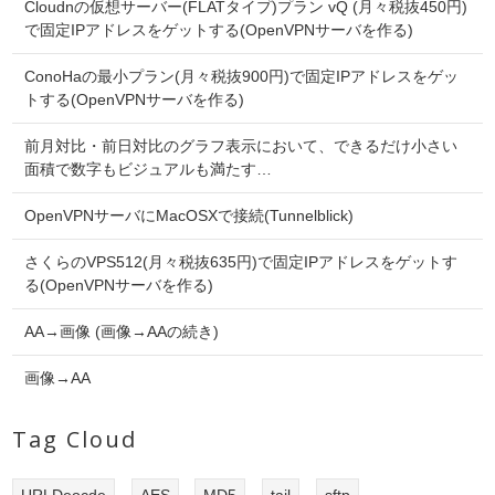
Cloudnの仮想サーバー(FLATタイプ)プラン vQ (月々税抜450円)
で固定IPアドレスをゲットする(OpenVPNサーバを作る)
ConoHaの最小プラン(月々税抜900円)で固定IPアドレスをゲッ
トする(OpenVPNサーバを作る)
前月対比・前日対比のグラフ表示において、できるだけ小さい
面積で数字もビジュアルも満たす…
OpenVPNサーバにMacOSXで接続(Tunnelblick)
さくらのVPS512(月々税抜635円)で固定IPアドレスをゲットす
る(OpenVPNサーバを作る)
AA→画像 (画像→AAの続き)
画像→AA
Tag Cloud
URLDeocde
AES
MD5
tail
sftp