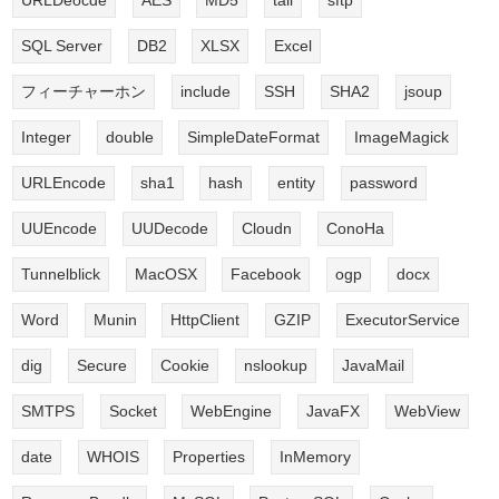
SQL Server
DB2
XLSX
Excel
フィーチャーホン
include
SSH
SHA2
jsoup
Integer
double
SimpleDateFormat
ImageMagick
URLEncode
sha1
hash
entity
password
UUEncode
UUDecode
Cloudn
ConoHa
Tunnelblick
MacOSX
Facebook
ogp
docx
Word
Munin
HttpClient
GZIP
ExecutorService
dig
Secure
Cookie
nslookup
JavaMail
SMTPS
Socket
WebEngine
JavaFX
WebView
date
WHOIS
Properties
InMemory