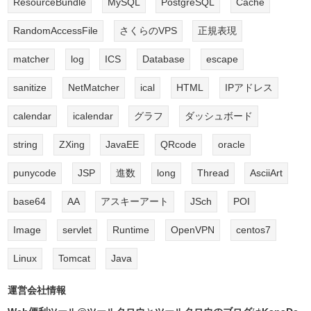
ResourceBundle
MySQL
PostgreSQL
Cache
RandomAccessFile
さくらのVPS
正規表現
matcher
log
ICS
Database
escape
sanitize
NetMatcher
ical
HTML
IPアドレス
calendar
icalendar
グラフ
ダッシュボード
string
ZXing
JavaEE
QRcode
oracle
punycode
JSP
進数
long
Thread
AsciiArt
base64
AA
アスキーアート
JSch
POI
Image
servlet
Runtime
OpenVPN
centos7
Linux
Tomcat
Java
運営会社情報